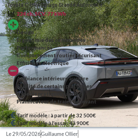
Toyota C-HR+ Design Grande Autonomie
224 ch, 5CV, 77 kWh
Design
Ergonomie des commandes
Performances
Comportement routier sécurisant
Efficience électrique
Ambiance intérieure austère
Qualité de certains plastiques
Aspects pratiques sacrifiés
Planificateur de trajet décevant
Tarif modèle : à partir de 32 500€
Tarif modèle à l'essai : 43 900€
Le
29/05/2026
Guillaume Ollier