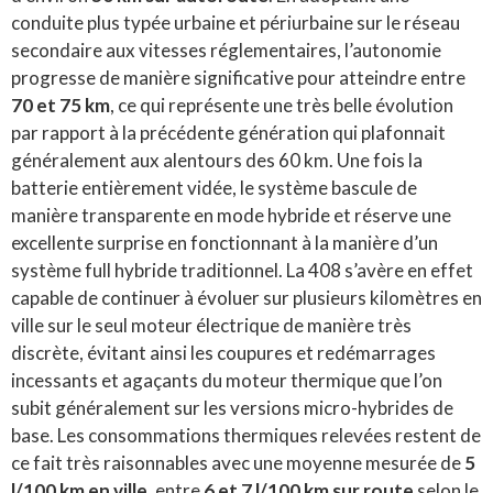
conduite plus typée urbaine et périurbaine sur le réseau
secondaire aux vitesses réglementaires, l’autonomie
progresse de manière significative pour atteindre entre
70 et 75 km
, ce qui représente une très belle évolution
par rapport à la précédente génération qui plafonnait
généralement aux alentours des 60 km. Une fois la
batterie entièrement vidée, le système bascule de
manière transparente en mode hybride et réserve une
excellente surprise en fonctionnant à la manière d’un
système full hybride traditionnel. La 408 s’avère en effet
capable de continuer à évoluer sur plusieurs kilomètres en
ville sur le seul moteur électrique de manière très
discrète, évitant ainsi les coupures et redémarrages
incessants et agaçants du moteur thermique que l’on
subit généralement sur les versions micro-hybrides de
base. Les consommations thermiques relevées restent de
ce fait très raisonnables avec une moyenne mesurée de
5
l/100 km en ville
, entre
6 et 7 l/100 km sur route
selon le