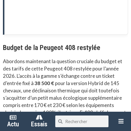
Budget de la Peugeot 408 restylée
Abordons maintenant la question cruciale du budget et
des tarifs de cette Peugeot 408 restylée pour l’année
2026. L’accès à la gamme s’échange contre un ticket
d’entrée fixé à
38 500 €
pour la version Hybrid de 145
chevaux, une déclinaison thermique qui doit toutefois
s’acquitter d’un petit malus écologique supplémentaire
compris entre 170 € et 230 € selon les équipements
choisis. La version 100% électrique E-408 s’affiche quant
à elle au tarif de
42 700 €
, un prix qui s’avère toutefois
Actu
Essais
éligible à une prime gouvernementale de type CEE d’un