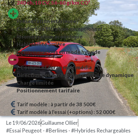
240 ch, 10 CV, 56-60 g/km CO²
Présentation intérieure
Confort de filtration exceptionnel
Insonorisation acoustique
Habitabilité arrière
Consommations en mode hybride
i-Cockpit et écran multimédia
Direction peu agréable en conduite dynamique
Charge limitée
Positionnement tarifaire
Tarif modèle : à partir de 38 500€
Tarif modèle à l'essai (+options) : 52 000€
Le
19/06/2026
Guillaume Ollier
#Essai Peugeot - #Berlines - #Hybrides Rechargeables