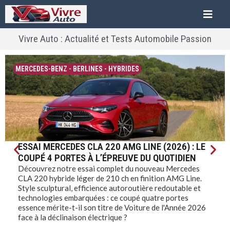
Vivre Auto : Actualité et Tests Automobile Passion
RENAULT
-
SORTIES & ÉVÉNEMENTS
RENAULT À AIR LEGEND 2026 : QUAND
L’AUTOMOBILE ET L’AVIATION FONT DÉCOLLER
L’HISTOIRE
Renault donne rendez-vous aux passionnés d'aviation et
d'automobile les 5 et 6 septembre 2026 au meeting Air
Legend de Melun-Villaroche. La marque y fera voler le
légendaire avion Caudron Rafale des années 1930 et
exposera ses monstres sacrés du bitume : de la 40 CV à
l'Étoile Filante à turbine, sans oublier le nouveau SUV