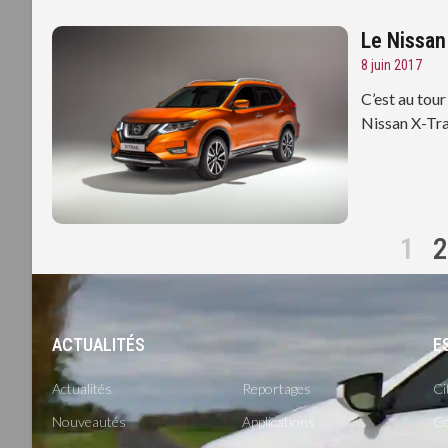
Le Nissan
8 juin 2017
C’est au tou
Nissan X-Tra
1
2
ACTUALITÉS
-
E
Actualités
Reportages
Ci
Nouveautés
Applications
Co