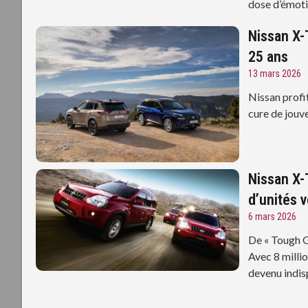
dose d’émotio
Nissan X-
25 ans
13 mars 2026
Nissan profi
cure de jouv
Nissan X-T
d’unités 
6 mars 2026
De « Tough G
Avec 8 milli
devenu indis