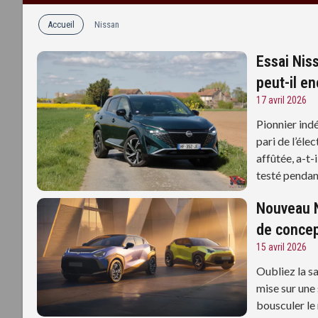
Accueil
Nissan
Essai Nis
peut-il e
17 avril 2026
Pionnier ind
pari de l’éle
affûtée, a-t
testé pendan
Nouveau N
de concep
15 avril 2026
Oubliez la s
mise sur une
bousculer le