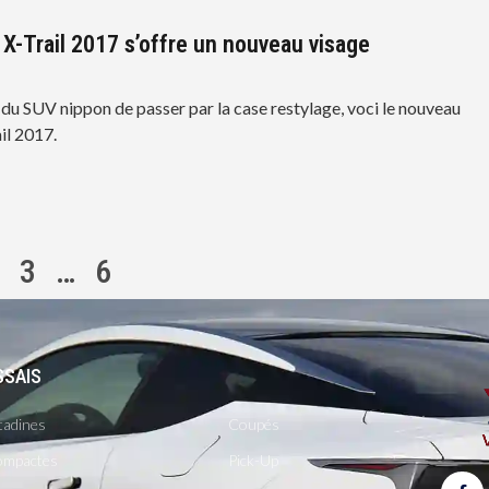
 X-Trail 2017 s’offre un nouveau visage
r du SUV nippon de passer par la case restylage, voci le nouveau
il 2017.
3
…
6
SSAIS
-
tadines
Coupés
mpactes
Pick-Up