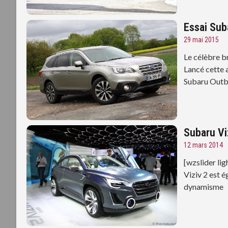
Essai Sub
29 mai 2015
Le célèbre b
Lancé cette 
Subaru Outb
Subaru Vi
12 mars 2014
[wzslider li
Viziv 2 est é
dynamisme