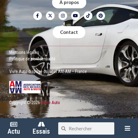
À propos
Contact
Mentions légales
Politique de confidentialité
Vivre Auto dispose du label AM-AM – France
Copyright © 2026
Vivre Auto
Actu
Essais