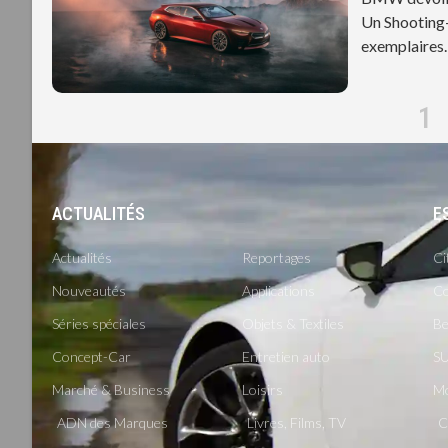
Un Shooting-
exemplaires.
1
ACTUALITÉS
-
E
Actualités
Reportages
Ci
Nouveautés
Applications
Co
Séries spéciales
Objets & Textiles
Be
Concept-Car
Entretien auto
SU
Marché & Business
Loisirs
M
ADN des Marques
Livres, Films, TV
C