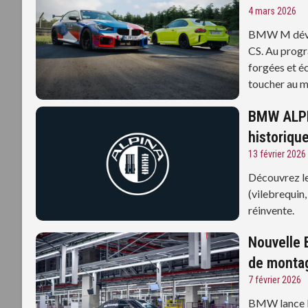
4 mars 2026
BMW M dévoi
CS. Au progr
forgées et é
toucher au m
BMW ALPIN
historiqu
13 février 2026
Découvrez l
(vilebrequin
réinvente.
Nouvelle 
de monta
7 février 2026
BMW lance la