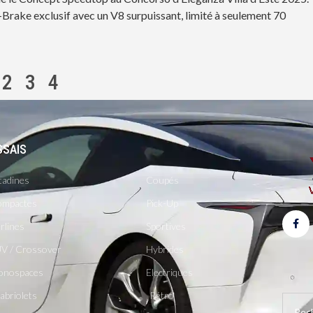
Brake exclusif avec un V8 surpuissant, limité à seulement 70
2
3
4
SSAIS
-
tadines
Coupés
mpactes
Pick-Up
rlines
Sportives
V / Crossover
Hybrides
onospaces
Electriques
abriolets
Rétro