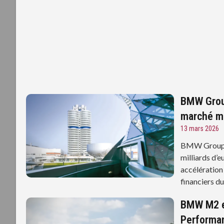
BMW Group
marché m
13 mars 2026
BMW Group m
milliards d’e
accélération
financiers d
BMW M2 et
Performa