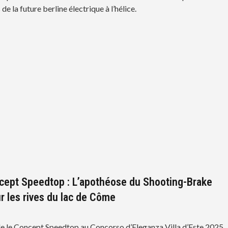
de la future berline électrique à l’hélice.
ept Speedtop : L’apothéose du Shooting-Brake
ur les rives du lac de Côme
 le Concept Speedtop au Concorso d’Eleganza Villa d’Este 2025.