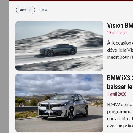
Accueil
BMW
Vision BM
18 mai 2026
À l’occasion
dévoile la V
inédit pour l
BMW iX3 2
baisser le
1 avril 2026
BMW complèt
programme : 
une architec
avec un prix 