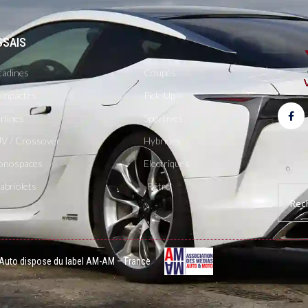
SSAIS
-
tadines
Coupés
mpactes
Pick-Up
rlines
Sportives
V / Crossover
Hybrides
onospaces
Electriques
abriolets
Rétro
 Auto dispose du label AM-AM – France