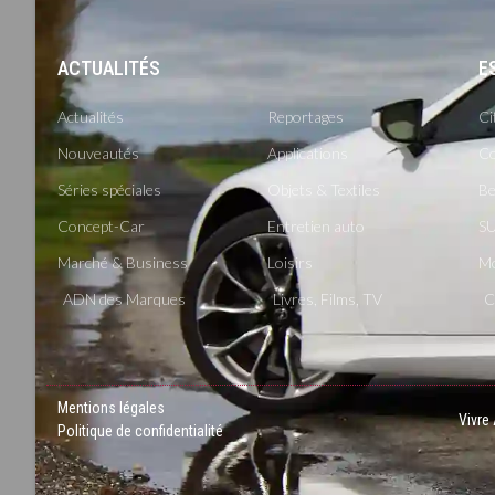
ACTUALITÉS
-
E
Actualités
Reportages
Ci
Nouveautés
Applications
Co
Séries spéciales
Objets & Textiles
Be
Concept-Car
Entretien auto
SU
Marché & Business
Loisirs
M
ADN des Marques
Livres, Films, TV
C
Mentions légales
Vivre
Politique de confidentialité