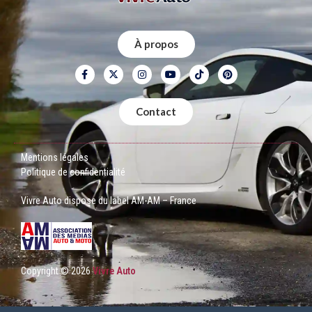
À propos
Contact
Mentions légales
Politique de confidentialité
Vivre Auto dispose du label AM-AM – France
Copyright © 2026
Vivre Auto