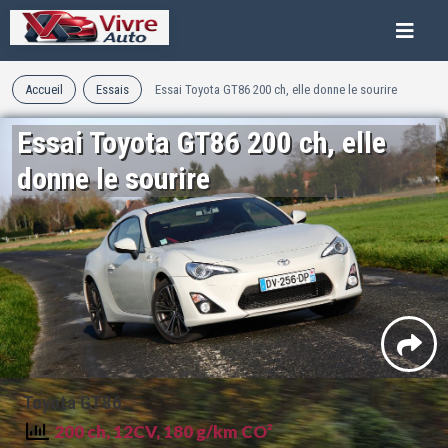
Accueil
Essais
Essai Toyota GT86 200 ch, elle donne le sourire
Essai Toyota GT86 200 ch, elle
donne le sourire
Toyota GT86
200 ch, 12CV, 180 g/km CO²