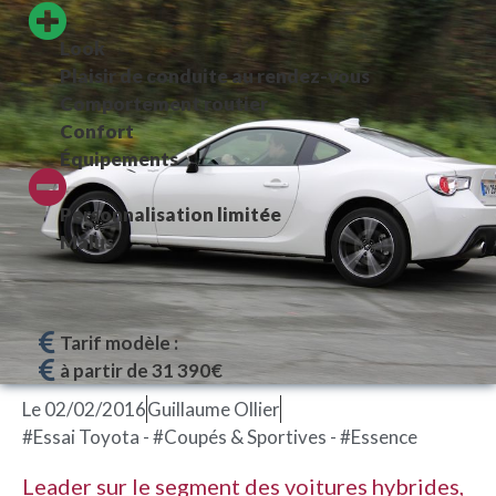
Look
Plaisir de conduite au rendez-vous
Comportement routier
Confort
Équipements
Personnalisation limitée
Malus
Tarif modèle :
à partir de 31 390€
Le
02/02/2016
Guillaume Ollier
#Essai Toyota - #Coupés & Sportives - #Essence
Leader sur le segment des voitures hybrides,