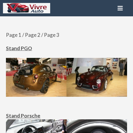
Page 1
/
Page 2
/ Page 3
Stand PGO
Stand Porsche