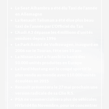
Le Seat Alhambra a été élu Taxi de l’année
en Allemagne
La Renault Talisman a été élue plus beau
taxi de l’année par L’Officiel du Tax
L’Audi A3 dépasse les 4 millions d’unités
vendues depuis 1996
Le Park Assist de Volkswagen, inauguré en
2006 sur le Touran, fête ses 10 ans
La Nissan Leaf a franchi la barre des
50.000 unités produites en Europe
La Ford Mustang est le coupé sportif le
plus vendu au monde avec 110.000 unités
écoulées en 2015
Renault présentera le 27 mai prochain une
version radicale de sa Clio R.S.
PSA ne commercialisera plus de véhicules
HYbrid4 fin Novembre, pour se concentrer