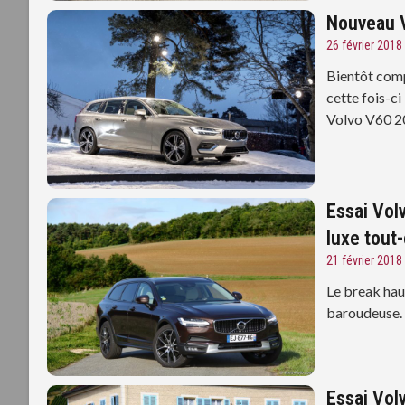
Nouveau V
26 février 2018
Bientôt comp
cette fois-c
Volvo V60 2
Essai Vol
luxe tout
21 février 2018
Le break hau
baroudeuse.
Essai Vol