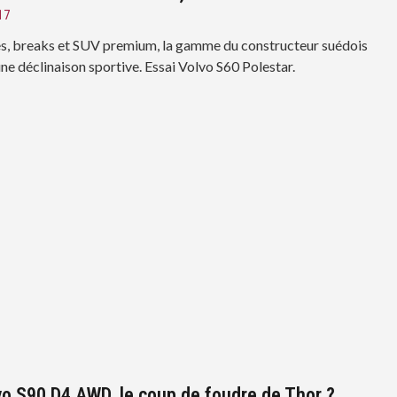
17
es, breaks et SUV premium, la gamme du constructeur suédois
une déclinaison sportive. Essai Volvo S60 Polestar.
vo S90 D4 AWD, le coup de foudre de Thor ?