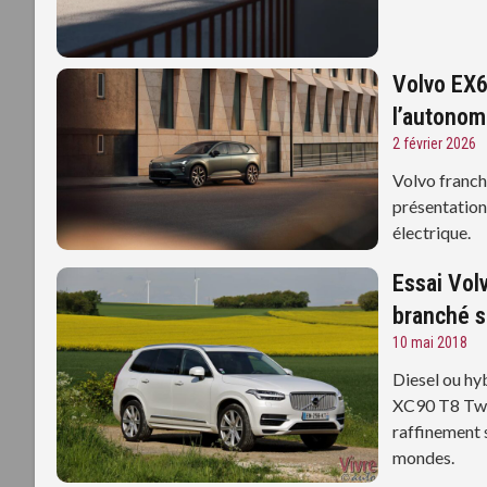
Volvo EX6
l’autonom
2 février 2026
Volvo franch
présentation
électrique.
Essai Vol
branché s
10 mai 2018
Diesel ou hy
XC90 T8 Twin
raffinement 
mondes.