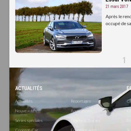
21 mars 2017
Après le ren
occupé de sa
1
ACTUALITÉS
-
E
Actualités
Reportages
Ci
Nouveautés
Applications
Co
Séries spéciales
Objets & Textiles
Be
Concept-Car
Entretien auto
SU