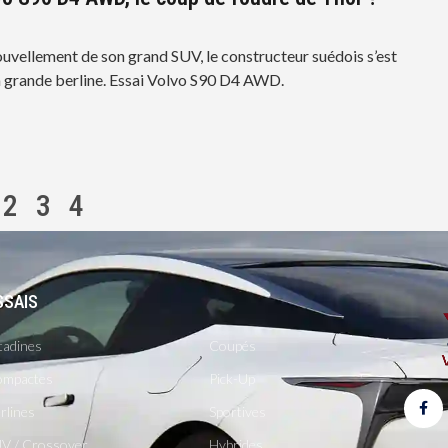
ouvellement de son grand SUV, le constructeur suédois s’est
 grande berline. Essai Volvo S90 D4 AWD.
2
3
4
SSAIS
-
tadines
Coupés
mpactes
Pick-Up
rlines
Sportives
V / Crossover
Hybrides