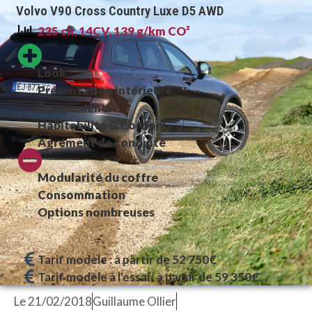
Volvo V90 Cross Country Luxe D5 AWD
235 ch, 14CV, 139 g/km CO²
Look
Présentation intérieure
Équipements
Habitabilité & Confort
Agrément de conduite
Modularité du coffre
Consommation
Options nombreuses
Tarif modèle : à partir de 52 750€
Tarif modèle à l'essai : à partir de 59 350€
Le
21/02/2018
Guillaume Ollier