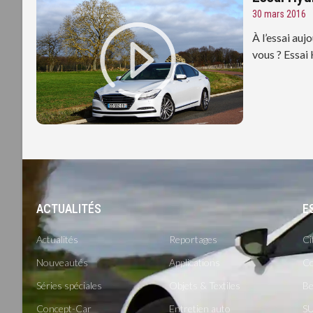
30 mars 2016
À l’essai auj
vous ? Essai
ACTUALITÉS
-
E
Actualités
Reportages
Ci
Nouveautés
Applications
Co
Séries spéciales
Objets & Textiles
Be
Concept-Car
Entretien auto
SU