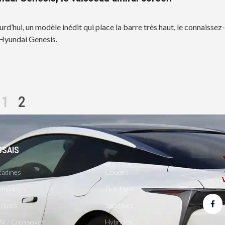
ourd’hui, un modèle inédit qui place la barre très haut, le connaissez
 Hyundai Genesis.
1
2
SSAIS
-
tadines
Coupés
mpactes
Pick-Up
rlines
Sportives
V / Crossover
Hybrides