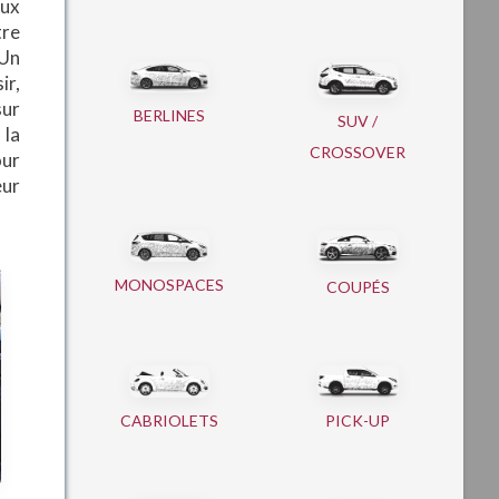
eux
tre
 Un
ir,
sur
BERLINES
SUV /
 la
CROSSOVER
our
eur
MONOSPACES
COUPÉS
CABRIOLETS
PICK-UP