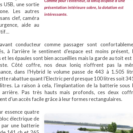
Comme pour l’extérieur, la Ioniq dispose d’une
es USB, une sortie
présentation intérieure sobre, la dotation est
one. Les autres
intéressante.
sans clef, caméra
’urgence, aide au
atif…
l’avant conducteur comme passager sont confortablem
lés, à l’arrière le sentiment d’espace est moins présent, 
et les épaules sont bien accueillies mais la garde au toit est
uste. Côté coffre, nos deux Ioniq n’offrent pas la m
ance, dans l’Hybrid le volume passe de 443 à 1.505 lit
tte rabattue quant l’Electric perd presque 100 litres soit 34
litres. La raison à cela, l’implantation de la batterie sous 
 arrière. Pas très hauts mais profonds, ces deux coff
ent d’un accès facile grâce à leur formes rectangulaires.
ur essence quatre
bloc électrique de
par une batterie
 de 141 ch et 265