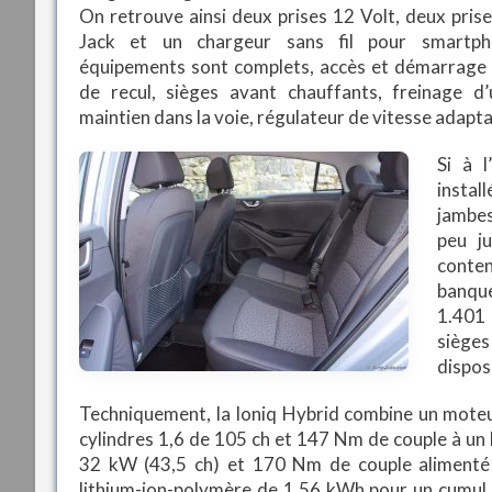
On retrouve ainsi deux prises 12 Volt, deux pris
Jack et un chargeur sans fil pour smartph
équipements sont complets, accès et démarrage 
de recul, sièges avant chauffants, freinage d
maintien dans la voie, régulateur de vitesse adapt
Si à 
instal
jambes 
peu j
conten
banque
1.401 
sièges
dispos
Techniquement, la Ioniq Hybrid combine un mote
cylindres 1,6 de 105 ch et 147 Nm de couple à un 
32 kW (43,5 ch) et 170 Nm de couple alimenté 
lithium-ion-polymère de 1,56 kWh pour un cumul