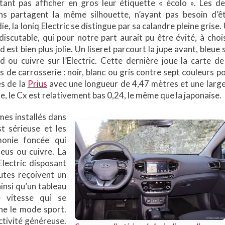
tant pas afficher en gros leur étiquette « écolo ». Les d
ns partagent la même silhouette, n’ayant pas besoin d’ê
ie, la Ioniq Electric se distingue par sa calandre pleine grise.
 discutable, qui pour notre part aurait pu être évité, à chois
d est bien plus jolie. Un liseret parcourt la jupe avant, bleue 
id ou cuivre sur l’Electric. Cette dernière joue la carte de
s de carrosserie : noir, blanc ou gris contre sept couleurs p
es de la
Prius
avec une longueur de 4,47 mètres et une larg
 le Cx est relativement bas 0,24, le même que la japonaise.
mes installés dans
st sérieuse et les
monie foncée qui
leus ou cuivre. La
Electric disposant
autes reçoivent un
ainsi qu’un tableau
 vitesse qui se
he le mode sport.
ctivité généreuse.