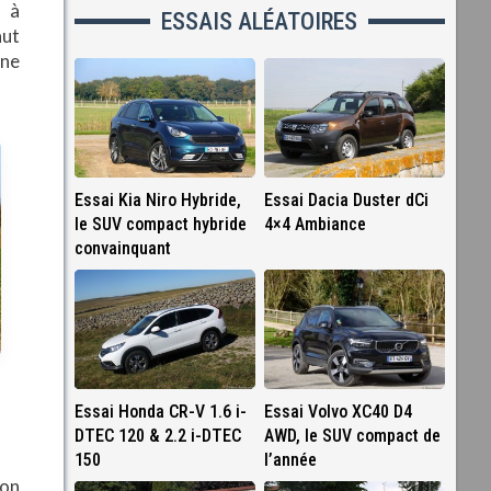
s à
ESSAIS ALÉATOIRES
aut
ne
Essai Kia Niro Hybride,
Essai Dacia Duster dCi
le SUV compact hybride
4×4 Ambiance
convainquant
Essai Honda CR-V 1.6 i-
Essai Volvo XC40 D4
DTEC 120 & 2.2 i-DTEC
AWD, le SUV compact de
150
l’année
ion