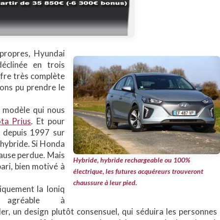
 propres, Hyundai
éclinée en trois
ffre très complète
ons pu prendre le
un modèle qui nous
ta Prius
. Et pour
e depuis 1997 sur
l’hybride. Si Honda
 cause perdue. Mais
Hybride, hybride rechargeable ou 100%
ari, bien motivé à
électrique, les futures acquéreurs trouveront
chaussure à leur pied.
iquement la Ioniq
 agréable à
er, un design plutôt consensuel, qui séduira les personnes