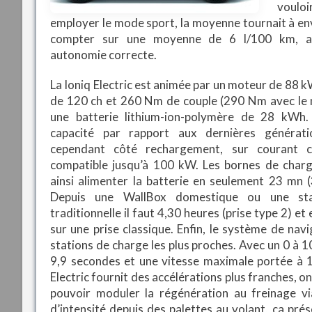
voulo
employer le mode sport, la moyenne tournait à env
compter sur une moyenne de 6 l/100 km, av
autonomie correcte.
La Ioniq Electric est animée par un moteur de 88 kW
de 120 ch et 260 Nm de couple (290 Nm avec le
une batterie lithium-ion-polymère de 28 kWh. 
capacité par rapport aux dernières générati
cependant côté rechargement, sur courant c
compatible jusqu’à 100 kW. Les bornes de char
ainsi alimenter la batterie en seulement 23 mn
Depuis une WallBox domestique ou une sta
traditionnelle il faut 4,30 heures (prise type 2) e
sur une prise classique. Enfin, le système de navi
stations de charge les plus proches. Avec un 0 à 1
9,9 secondes et une vitesse maximale portée à 1
Electric fournit des accélérations plus franches, o
pouvoir moduler la régénération au freinage v
d’intensité depuis des palettes au volant, ça prés