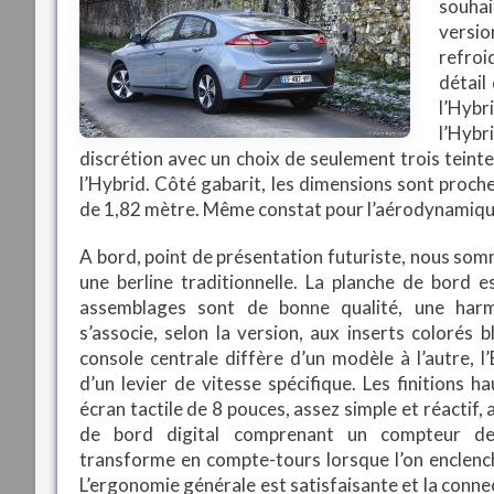
souhai
versio
refroid
détail
l’Hybri
l’Hybr
discrétion avec un choix de seulement trois teinte
l’Hybrid. Côté gabarit, les dimensions sont proch
de 1,82 mètre. Même constat pour l’aérodynamique,
A bord, point de présentation futuriste, nous som
une berline traditionnelle. La planche de bord e
assemblages sont de bonne qualité, une har
s’associe, selon la version, aux inserts colorés b
console centrale diffère d’un modèle à l’autre, l’
d’un levier de vitesse spécifique. Les finitions h
écran tactile de 8 pouces, assez simple et réactif, 
de bord digital comprenant un compteur de
transforme en compte-tours lorsque l’on enclenc
L’ergonomie générale est satisfaisante et la conne