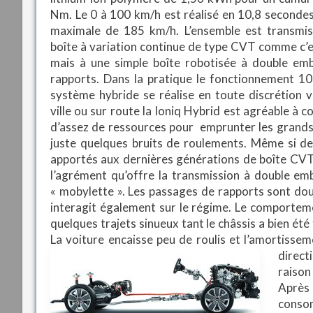
Nm. Le 0 à 100 km/h est réalisé en 10,8 secondes
maximale de 185 km/h. L’ensemble est transmis
boîte à variation continue de type CVT comme c’e
mais à une simple boîte robotisée à double e
rapports. Dans la pratique le fonctionnement 
système hybride se réalise en toute discrétion v
ville ou sur route la Ioniq Hybrid est agréable à c
d’assez de ressources pour emprunter les grands
juste quelques bruits de roulements. Même si de
apportés aux dernières générations de boîte CVT
l’agrément qu’offre la transmission à double emb
« mobylette ». Les passages de rapports sont doux
interagit également sur le régime. Le comporteme
quelques trajets sinueux tant le châssis a bien été 
La voiture encaisse peu de roulis et l’amortisse
direct
raison
Après 
consom