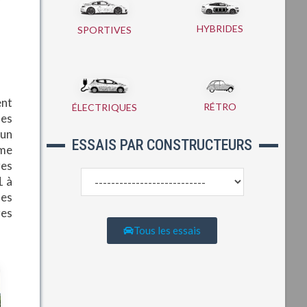
HYBRIDES
SPORTIVES
ent
RÉTRO
ÉLECTRIQUES
les
 un
ESSAIS PAR CONSTRUCTEURS
ême
res
1 à
les
res
Tous les essais