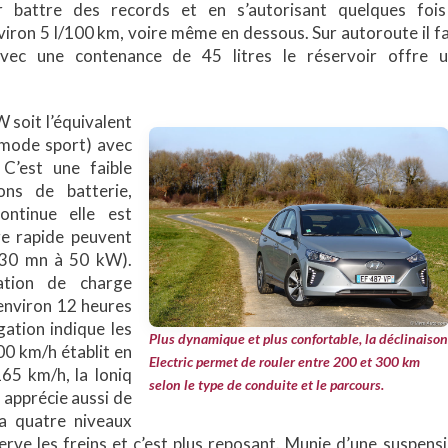
ir battre des records et en s’autorisant quelques foi
iron 5 l/100 km, voire même en dessous. Sur autoroute il f
ec une contenance de 45 litres le réservoir offre u
 soit l’équivalent
 mode sport) avec
C’est une faible
ons de batterie,
ontinue elle est
ge rapide peuvent
 (30 mn à 50 kW).
tion de charge
t environ 12 heures
gation indique les
Plus dynamique et plus confortable, la déclinaison
00 km/h établit en
Electric permet de rouler entre 200 et 300 km
65 km/h, la Ioniq
selon le type de conduite et le parcours.
n apprécie aussi de
ia quatre niveaux
erve les freins et c’est plus reposant. Munie d’une suspens