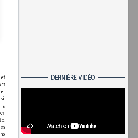
DERNIÈRE VIDÉO
fet
ort
ser
si.
 la
 en
té.
des
ans