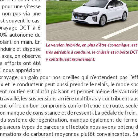
 pour une vitesse
 non pas via une
st souvent le cas,
mbrayage DCT à 6
100% autonome du
olant en main. En
La version hybride, en plus d’être économique, est
onduire et dispose
très agréable à conduire, le châssis et la boîte DCT
 axes, on observe
y contribuent grandement.
s efforts ont été
, nous apprécions
rayage, un gain pour nos oreilles qui n’entendent pas l’ef
 et le conducteur peut aussi prendre le relais, le mode sp
nt routier est plutôt plaisant et permet même de s’autori
travaillé, les suspensions arrière multibras y contribuent aus
ment offre un bon compromis confort/tenue de route, seule
ion manque de consistance et de ressenti. La pédale de
frein,
 du système de régénération, manque également de ferme
plusieurs types de parcours effectués nous avons obtenu 
mations de carburant moyennes plutôt convaincantes. S