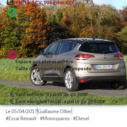
110 ch, 5CV, 104 g/km CO²
Look
Présentation intérieure
Agrément de conduite
Confort malgré les jantes de 20 pouces
Espace aux places arrière
Taille des pneumatiques imposée
Tarif modèle : à partir de 23 700€
Tarif modèle à l'essai : à partir de 29 800€
Le
05/04/2017
Guillaume Ollier
#Essai Renault - #Monospaces - #Diesel