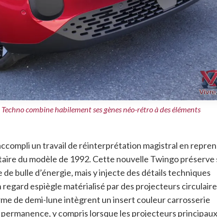
 Techno combine habilement ses gènes néo-rétro à des éléments
ccompli un travail de réinterprétation magistral en repre
étaire du modèle de 1992
. Cette nouvelle Twingo préserve 
e bulle d’énergie, mais y injecte des détails techniques
n regard espiègle matérialisé par des projecteurs circulaire
orme de demi-lune intègrent un insert couleur carrosserie
n permanence, y compris lorsque les projecteurs principau