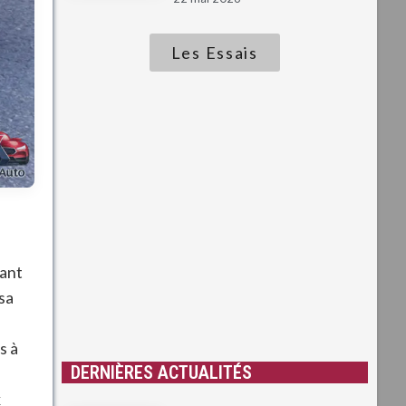
Les Essais
nant
sa
s à
DERNIÈRES ACTUALITÉS
x