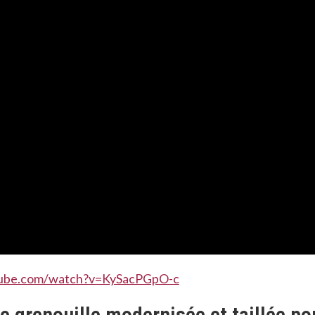
tube.com/watch?v=KySacPGpO-c
e grenouille modernisée et taillée po