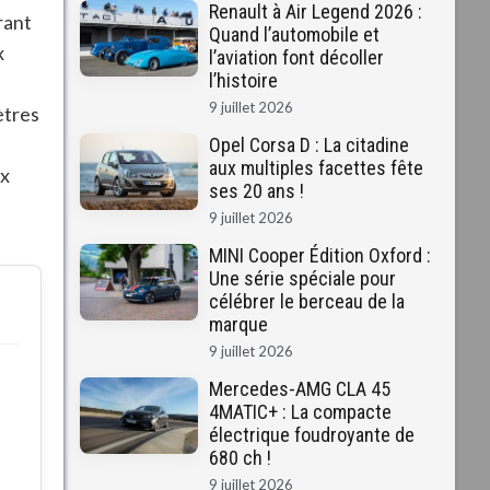
Renault à Air Legend 2026 :
rant
Quand l’automobile et
x
l’aviation font décoller
l’histoire
9 juillet 2026
ètres
Opel Corsa D : La citadine
aux multiples facettes fête
ux
ses 20 ans !
9 juillet 2026
MINI Cooper Édition Oxford :
Une série spéciale pour
célébrer le berceau de la
marque
9 juillet 2026
Mercedes-AMG CLA 45
4MATIC+ : La compacte
électrique foudroyante de
680 ch !
9 juillet 2026