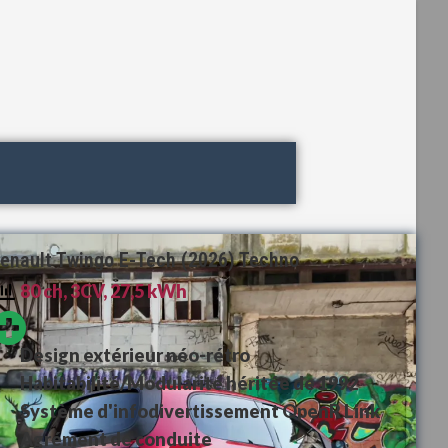
enault Twingo E-Tech (2026) Techno
80 ch, 3CV, 27,5 kWh
Design extérieur néo-rétro
Habitabilité/Modularité héritée de 1992
Système d'infodivertissement OpenR Link
Agrément de conduite