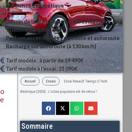
Efficience énergétique
Dessin de la planche de bord très massif
Visibilité périphérique
Performances limitées sur route et autoroute
Recharge sur autoroute (à 130 km/h)
Tarif modèle : à partir de 19 490€
Tarif modèle à l'essai : 21 090€
Accueil
Essais
Essai Renault Twingo E-Tech
go
électrique (2026) : L’icône populaire est de retour !
te
Sommaire