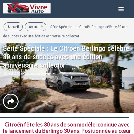
Accueil
Actualité
Série Spéciale : Le Citroën Berlingo célèbre 30 ans
de succès avec une édition anniversaire collector
Série Spéciale : Le Citroën Berlingo célèbre
30 ans de succès avec une édition
anniversaire collector
02/06/2026
Guillaume Ollier
Citroën fête les 30 ans de son modèle iconique avec
le lancement du Berlingo 30 ans. Positionnée au cœur