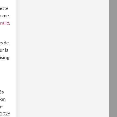
Cette
comme
rallo
,
cs de
ur la
ising
ès
 km,
te
 2026