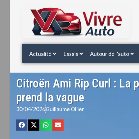
Actualité
Essais
Autour de l’auto
Citroën Ami Rip Curl : La p
prend la vague
30/04/2026
Guillaume Ollier