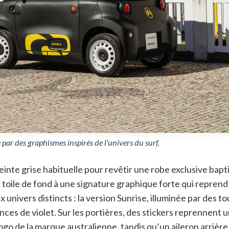
par des graphismes inspirés de l’univers du surf.
einte grise habituelle pour revêtir une robe exclusive bapt
 toile de fond à une signature graphique forte qui reprend
 univers distincts : la version Sunrise, illuminée par des t
ances de violet
. Sur les portières, des stickers reprennent 
go de la marque australienne, tandis qu’un aileron arrière