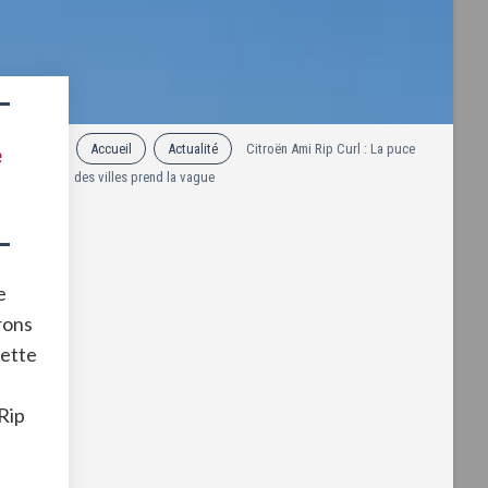
Accueil
Actualité
Citroën Ami Rip Curl : La puce
e
des villes prend la vague
e
rons
Cette
Rip