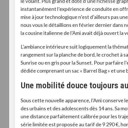
le volant
. Plus grand et doté d’une richesse grap
instantanément l’expérience de conduite en offran
mise à jour technologique n’est d’ailleurs pas une
nous vous le détaillions en février dernier dans n
la cousine italienne de l’Ami avait déjà ouvert la
L’ambiance intérieure suit logiquement la théma
rangement sur la planche de bord, le crochet à sac
Sunrise ou en gris pour la Sunset
. Pour parfaire 
dédiée comprenant un sac « Barrel Bag » et une b
Une mobilité douce toujours au
Sous cette nouvelle apparence, l’Ami conserve le
des urbains et des adolescents dès 14 ans
. Sa m
une distance parfaitement calibrée pour les traj
série limitée est proposée au tarif de 9 290 €, h