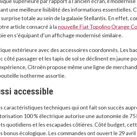
hique supérieure par rapport à l’ancien écran, il modernise
t une meilleure lisibilité des informations essentielles
. 
 surprise totale au sein de la galaxie Stellantis. En effet, 
otre article consacré à la
nouvelle Fiat Topolino Orange Co
 voie en s’équipant d’un affichage modernisé similaire.
tique extérieure avec des accessoires coordonnés. Les ba
 côté passager et les tapis de sol se déclinent en jaune po
l’expérience, Citroën propose même une ligne de merchand
outeille isotherme assortie
.
ssi accessible
s caractéristiques techniques qui ont fait son succès aupr
otorisation 100 % électrique autorise une autonomie de 75
ets quotidiens et les escapades côtières
. Côté budget, cet
ors bonus écologique
. Les commandes ont ouvert le 29 avril