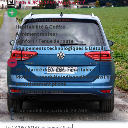
150 ch, 8CV, 125/126 g/km CO²
Présentation intérieure
Habitabilité & Coffre
Agrément moteur
Confort / Tenue de route
Équipements technologiques & Détails
pratiques
Modularité des sièges rabattables
Modes de conduite indisponibles sans l'option
amortissement piloté
Options nombreuses
Tarif modèle : à partir de 24 760€
Tarif modèle à l'essai : à partir de 33 370€
Le
13/05/2016
Guillaume Ollier