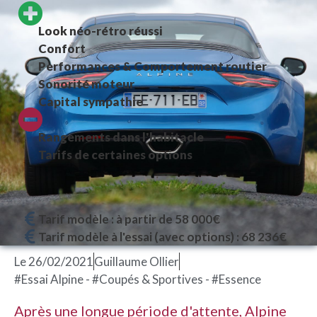
Look néo-rétro réussi
Confort
Performances & Comportement routier
Sonorité moteur
Capital sympathie
Rangements dans l'habitacle
Tarifs de certaines options
Tarif modèle : à partir de 58 000€
Tarif modèle à l'essai (avec options) : 68 236€
Le
26/02/2021
Guillaume Ollier
#Essai Alpine - #Coupés & Sportives - #Essence
Après une longue période d'attente, Alpine