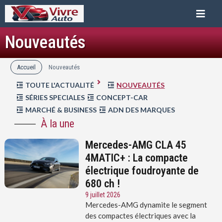
Nouveautés
Accueil
Nouveautés
TOUTE L'ACTUALITÉ
NOUVEAUTÉS
SÉRIES SPECIALES
CONCEPT-CAR
MARCHÉ & BUSINESS
ADN DES MARQUES
À la une
Mercedes-AMG CLA 45
4MATIC+ : La compacte
électrique foudroyante de
680 ch !
9 juillet 2026
Mercedes-AMG dynamite le segment
des compactes électriques avec la