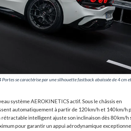
ortes se caractérise par une silhouette fastback abaissée de 4 cm e
nouveau système AEROKINETICS actif
. Sous le châssis en
issent automatiquement à partir de 120 km/h et 140 km/h 
ron rétractable intelligent ajuste son inclinaison dès 80 km/h
aximum pour garantir un appui aérodynamique exceptionne