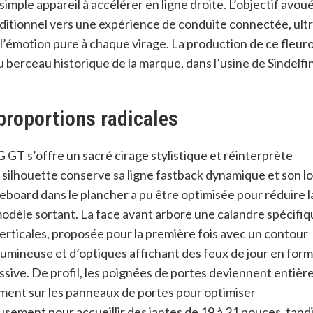
imple appareil à accélérer en ligne droite. L’objectif avou
ditionnel vers une expérience de conduite connectée, ultr
t l’émotion pure à chaque virage
. La production de ce fleur
 berceau historique de la marque, dans l’usine de Sindelfi
 proportions radicales
 GT s’offre un sacré cirage stylistique et réinterprète
a silhouette conserve sa ligne fastback dynamique et son l
ateboard dans le plancher a pu être optimisée pour réduire l
modèle sortant
. La face avant arbore une calandre spécifi
rticales, proposée pour la première fois avec un contour
 lumineuse et d’optiques affichant des feux de jour en for
ssive
. De profil, les poignées de portes deviennent entiè
tement sur les panneaux de portes pour optimiser
eusement pour accueillir des jantes de 19 à 21 pouces, tand