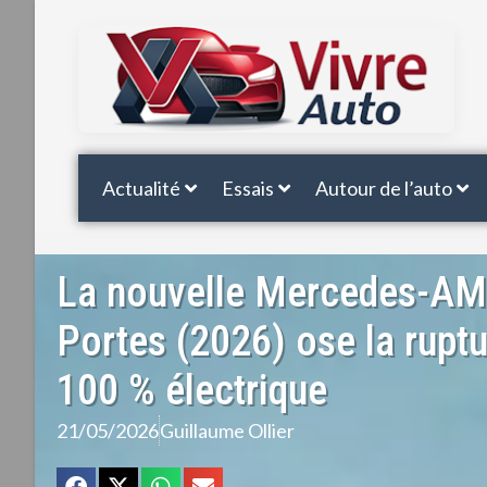
Actualité
Essais
Autour de l’auto
La nouvelle Mercedes-AM
Portes (2026) ose la ruptur
100 % électrique
21/05/2026
Guillaume Ollier