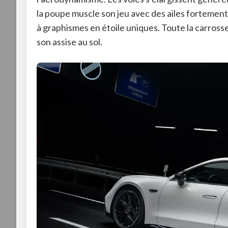
la poupe muscle son jeu avec des ailes fortement
à graphismes en étoile uniques
. Toute la carross
son assise au sol
.