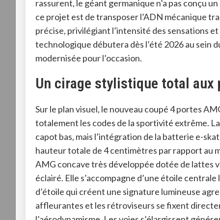
rassurent, le géant germanique n’a pas conçu un s
ce projet est de transposer l’ADN mécanique tra
précise, privilégiant l’intensité des sensations e
technologique débutera dès l’été 2026 au sein du
modernisée pour l’occasion
.
Un cirage stylistique total aux
Sur le plan visuel, le nouveau coupé 4 portes AMG
totalement les codes de la sportivité extrême
. L
capot bas, mais l’intégration de la batterie e-sk
hauteur totale de 4 centimètres par rapport au 
AMG concave très développée dotée de lattes ve
éclairé
. Elle s’accompagne d’une étoile centrale
d’étoile qui créent une signature lumineuse agre
affleurantes et les rétroviseurs se fixent direc
l’aérodynamisme
. Les voies s’élargissent génér