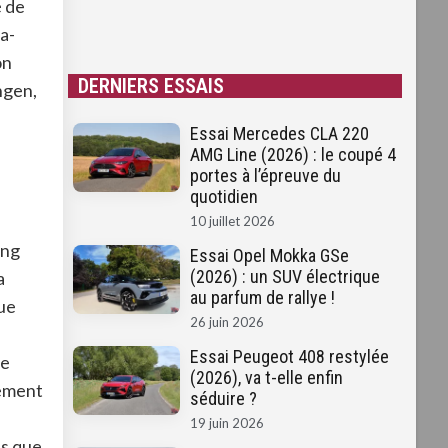
é de
a-
on
DERNIERS ESSAIS
ngen,
Essai Mercedes CLA 220
AMG Line (2026) : le coupé 4
portes à l’épreuve du
quotidien
10 juillet 2026
ong
Essai Opel Mokka GSe
(2026) : un SUV électrique
a
au parfum de rallye !
que
26 juin 2026
Essai Peugeot 408 restylée
me
(2026), va t-elle enfin
rement
séduire ?
19 juin 2026
is que