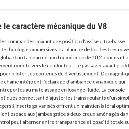
e le caractère mécanique du V8
e les commandes, mixant une position d’assise ultra-basse
e technologies immersives
. La planche de bord est recouv
globant un tableau de bord numérique de 10,2 pouces et u
ement orienté vers le conducteur
. Le passager avant profit
 pour piloter ses contenus de divertissement
. De magnifiq
de chaîne intègrent l’éclairage d’ambiance dynamique qui
contreportes au matelassage en losange fluide
. La console
ptiques permettant d’ajuster les trains roulants d’un simp
ers à inserts galvanisés offrent un maintien latéral optim
ellent espace aux jambes grâce à deux creux aménagés dans
ntrol peut alterner entre transparence et opacité totale s