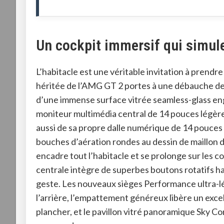
Un cockpit immersif qui simul
L’habitacle est une véritable invitation à prendr
héritée de l’AMG GT 2 portes à une débauche d
d’une immense surface vitrée seamless-glass en
moniteur multimédia central de 14 pouces légèr
aussi de sa propre dalle numérique de 14 pouces
bouches d’aération rondes au dessin de maillon 
encadre tout l’habitacle et se prolonge sur les 
centrale intègre de superbes boutons rotatifs ha
geste
. Les nouveaux sièges Performance ultra-lég
l’arrière, l’empattement généreux libère un exc
plancher, et le pavillon vitré panoramique Sky Co