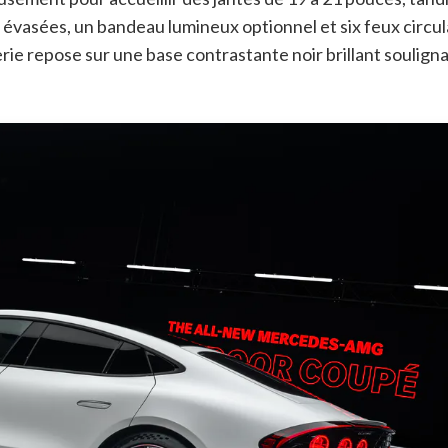
 évasées, un bandeau lumineux optionnel et six feux circul
erie repose sur une base contrastante noir brillant soulign