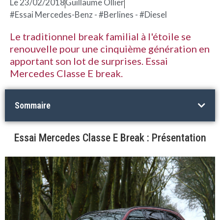
Le
23/02/2018
Guillaume Ollier
#Essai Mercedes-Benz - #Berlines - #Diesel
Le traditionnel break familial à l'étoile se
renouvelle pour une cinquième génération en
apportant son lot de surprises. Essai
Mercedes Classe E break.
Sommaire
Essai Mercedes Classe E Break : Présentation