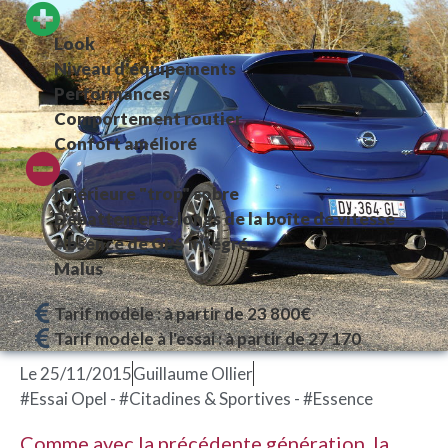
Look
Niveau d'équipements
Performances
Comportement routier
Confort amélioré
Intérieure "trop" sobre
Débattements longs de la boîte de vitesse
Absence de GPS intégré
Malus
Tarif modèle : à partir de 23 800€
Tarif modèle à l'essai : à partir de 27 170
Le
25/11/2015
Guillaume Ollier
#Essai Opel - #Citadines & Sportives - #Essence
Comme avec la précédente génération, la