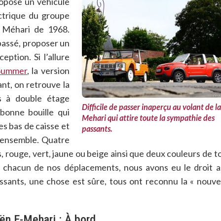
ropose un véhicule
ectrique du groupe
e Méhari de 1968.
passé, proposer un
eption. Si l’allure
Summer
, la version
nt, on retrouve la
s à double étage
Difficile de passer inaperçu au volant de la
bonne bouille qui
Mehari qui attire toute la sympathie des
les bas de caisse et
passants.
l’ensemble. Quatre
 rouge, vert, jaune ou beige ainsi que deux couleurs de to
 chacun de nos déplacements, nous avons eu le droit 
passants, une chose est sûre, tous ont reconnu la « nouve
oën E-Mehari : À bord