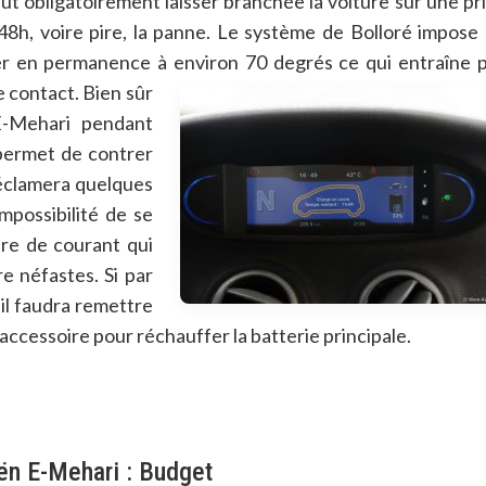
aut obligatoirement laisser branchée la voiture sur une pr
 48h, voire pire, la panne. Le système de Bolloré impose
ter en permanence à environ 70 degrés ce qui
entraîne 
e contact. Bien sûr
E-Mehari pendant
 permet de contrer
réclamera quelques
impossibilité de se
re de courant qui
e néfastes. Si par
il faudra remettre
ccessoire pour réchauffer la batterie principale.
oën E-Mehari : Budget