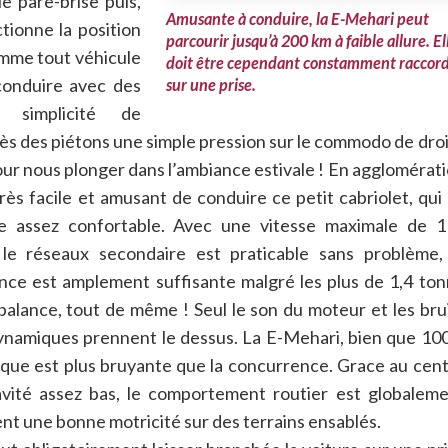
e pare-brise puis,
Amusante à conduire, la E-Mehari peut
tionne la position
parcourir jusqu’à 200 km à faible allure. El
Comme tout véhicule
doit être cependant constamment raccor
conduire avec des
sur une prise.
 simplicité de
ès des piétons une simple pression sur le commodo de dro
pour nous plonger dans
l’ambiance estivale ! En agglomérat
 très facile et amusant de conduire ce petit cabriolet, qui
e assez confortable. Avec une vitesse maximale de 1
 le réseaux secondaire est praticable sans problème,
nce est amplement suffisante malgré les plus de 1,4 to
 balance, tout de même ! Seul le son du moteur et les bru
namiques prennent le dessus. La E-Mehari, bien que 1
ique est plus bruyante que la concurrence. Grace au cen
vité assez bas, le comportement routier est globalem
ent une bonne motricité sur des terrains ensablés.