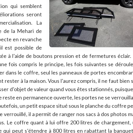
tion qui semblent
liorations seront
rcialisation. La
le de la Mehari de
respecte en revanche
 il est possible de
ixée à l’aide de boutons pression et de fermetures éclair.
ne fois compris le principe, les fois suivantes se déroul
r dans le coffre, seul les panneaux de portes encombra
t rester à la maison. Vous l’aurez compris, il ne
faut bien 
isser d’objet de valeur quand vous êtes stationnés, puisque
e reste en permanence ouverte, les portes ne se verrouill
outefois, un petit espace situé sous le planche du coffre p
tre verrouillé, il a permit de ranger nos sacs à dos photos m
us. Le coffre quant à lui offre 200 litres de chargement,
 qui peut s’étendre à 800 litres en rabattant la banque