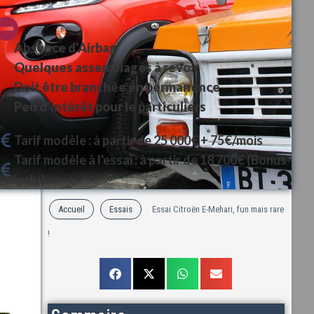
Absence d'Airbag
Quelques assemblages à revoir
Doit être branchée en permanence
Peu d'intérêt pour le particuliers
Tarif modèle : à partir de 25 000€ + 75€/mois
Tarif modèle à l'essai : à partir de 18 700€ (Bonus
inclu)
Accueil
Essais
Essai Citroën E-Mehari, fun mais rare
!