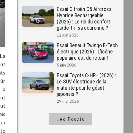
Essai Citroën C5 Aircross
Hybride Rechargeable
(2026) : Le roi du confort
garde-t-il sa couronne ?
12 juin 2026
Essai Renault Twingo E-Tech
électrique (2026) : L’icône
 La
populaire est de retour !
ent
5 juin 2026
nts
Essai Toyota C-HR+ (2026) :
sûr
Le SUV électrique de la
maturité pour le géant
 la
japonais ?
ant
29 mai 2026
eut
ais
Les Essais
 un
tte