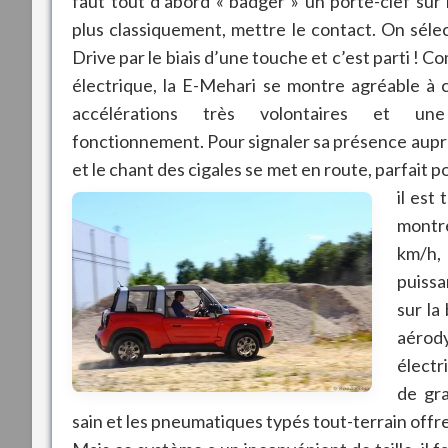
faut tout d’abord « badger » un porte-clef sur l
plus classiquement, mettre le contact. On sélec
Drive par le biais d’une touche et c’est parti ! 
électrique, la E-Mehari se montre agréable à 
accélérations très volontaires et une
fonctionnement. Pour signaler sa présence aupr
et le chant des cigales se met en route, parfait 
il est
montr
km/h,
puissa
sur la
aérody
électr
de gra
sain et les pneumatiques typés tout-terrain offr