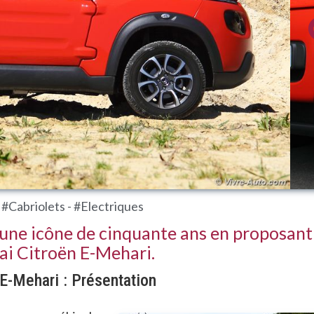
 #Cabriolets - #Electriques
e une icône de cinquante ans en proposant
ai Citroën E-Mehari.
 E-Mehari : Présentation