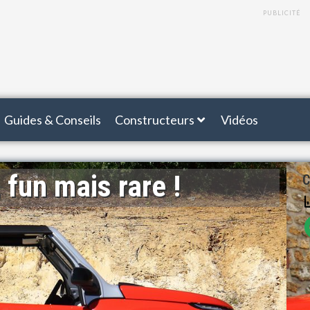
PUBLICITÉ
Guides & Conseils
Constructeurs
Vidéos
 fun mais rare !
C