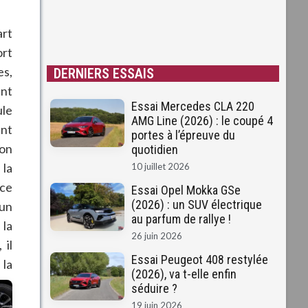
art
rt
es,
DERNIERS ESSAIS
ent
Essai Mercedes CLA 220
ule
AMG Line (2026) : le coupé 4
ant
portes à l’épreuve du
on
quotidien
 la
10 juillet 2026
ace
Essai Opel Mokka GSe
(2026) : un SUV électrique
un
au parfum de rallye !
 la
26 juin 2026
 il
Essai Peugeot 408 restylée
 la
(2026), va t-elle enfin
séduire ?
19 juin 2026