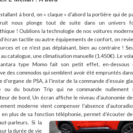
nstallant à bord, on « claque » d’abord la portière qui de p
ruit nous plonge tout de suite dans un univers fo
hique ! Oublions la technologie de nos voitures modern
s d’écran tactile ou autre équipements de confort, on revi
urces et ce n’est pas déplaisant, bien au contraire ! Se
 au catalogue, une climatisation manuelle (1.450€). Le vol
cantara type Momo fait son petit effet, en-dessous 
ve des commodos qui semblent avoir été empruntés dans
 d’organe de PSA, à l’instar de la commande d’essuie gl
re ou du bouton Trip qui ne commande nullement 
teur de bord. Un écran affiche le niveau d’autonomie de
ipement moderne vient compenser l’absence d’autoradio,
ui en plus de sa fonction téléphonie, permet d’écouter de
ut-parleurs. Si la
ur la durée de vie