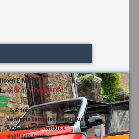
itroën E-Mehari
66 ch, 1CV, 0 g/km CO²
Look fun
Véritable cabriolet électrique
Agrément de conduite
Habitacle lavable