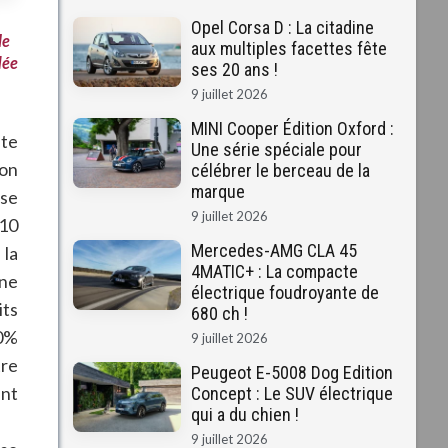
Opel Corsa D : La citadine
le
aux multiples facettes fête
dée
ses 20 ans !
9 juillet 2026
MINI Cooper Édition Oxford :
ite
Une série spéciale pour
ion
célébrer le berceau de la
marque
 se
9 juillet 2026
10
Mercedes-AMG CLA 45
 la
4MATIC+ : La compacte
nne
électrique foudroyante de
its
680 ch !
00%
9 juillet 2026
tre
Peugeot E-5008 Dog Edition
ent
Concept : Le SUV électrique
qui a du chien !
9 juillet 2026