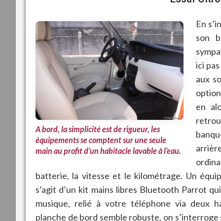
En s’i
son b
sympat
ici pa
aux so
option
en al
retrou
A bord, la simplicité est de rigueur, les
banque
équipements se comptent sur une seule
arriè
main au profit d’un habitacle lavable à l’eau.
ordina
batterie, la vitesse et le kilométrage. Un équ
s’agit d’un kit mains libres Bluetooth Parrot q
musique,
relié à votre téléphone via deux ha
planche de bord semble robuste, on s’interroge s