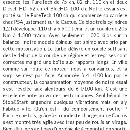
essence, les PureTech de 75 ch, 82 ch, 110 ch et deux
Diesel, HDi 92 ch et BlueHDi 100 ch. Notre essai s’est
porté sur le PureTech 100 ch qui commence sa carrière
chez PSA justement sur le Cactus. Ce bloc trois cylindres
1,2 l développe 110 ch à 5.500 tr/mn et un couple de 205
Nm à 1.500 tr/mn. Avec seulement 1.020 kilos sur la
balance, notre modèle épineux est animé avec brio par
cette motorisation. Le turbo délivre un couple suffisant
dès le début de la courbe de régime et les reprises sont
correctes malgré une boîte aux rapports longs. En ville
comme sur route ce moteur nous a convaincus, et la
surprise n’est pas finie. Annoncée à 4 l/100 km par le
constructeur, la consommation moyenne de notre essai
s’est révélée aux alentours de 6 l/100 km. C’est une
excellente note au vu des performances. Seul bémol, le
Stop&Start engendre quelques vibrations mais on s’y
habitue vite. Qu’en est-il du comportement routier ?
Encore une fois, grâce à sa modeste charge, notre Cactus
s’est montré très agile avec très peu de roulis en virage.
Bien sûr il ne s’agit pas d’un véhicule à connotation sportif