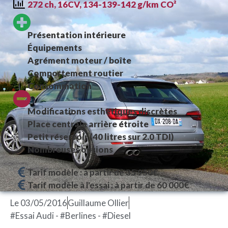
272 ch, 16CV, 134-139-142 g/km CO²
Présentation intérieure
Équipements
Agrément moteur / boîte
Comportement routier
Consommation
Modifications esthétiques discrètes
Place centrale arrière étroite
Petit réservoir (40 litres sur 2.0 TDI)
Nombreuses options
Tarif modèle : à partir de 35 950€
Tarif modèle à l'essai : à partir de 60 000€
Le
03/05/2016
Guillaume Ollier
#Essai Audi - #Berlines - #Diesel