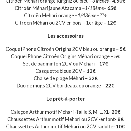
Citroën Méhari orange Kirghiz ou bleu –
3 inches
–
4,50€
Citroën Méhari jaune Atacama –
1/18ème
–
65€
Citroën Méhari orange –
1/43ème
– ??
€
Citroën Méhari ou 2CV en bois – 1er âge
– 12€
Les accessoires
Coque iPhone Citroên Origins 2CV bleu ou orange –
5€
Coque iPhone Citroên Origins Méhari orange –
5€
Set de badminton 2CV ou Méhari –
17€
Casquette bleue 2CV –
12€
Chaise de plage Méhari –
32€
Duo de mugs 2CV bordeaux ou orange –
22€
Le prêt-à-porter
Caleçon Arthur motif Méhari -Taille S, M, L, XL-
20€
Chaussettes Arthur motif Méhari ou 2CV -enfant-
8€
Chaussettes Arthur motif Méhari ou 2CV -adulte-
10€