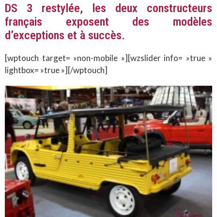
DS 3 restylée, les deux constructeurs
français exposent des modèles
d’exceptions et à succès.
[wptouch target= »non-mobile »][wzslider info= »true »
lightbox= »true »][/wptouch]