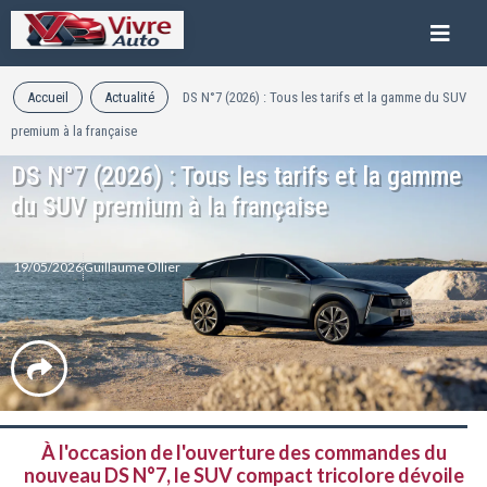
Accueil
Actualité
DS N°7 (2026) : Tous les tarifs et la gamme du SUV
premium à la française
DS N°7 (2026) : Tous les tarifs et la gamme
du SUV premium à la française
19/05/2026
Guillaume Ollier
À l'occasion de l'ouverture des commandes du
nouveau DS N°7, le SUV compact tricolore dévoile