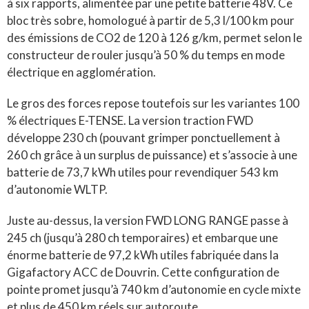
à six rapports, alimentée par une petite batterie 48V
.
Ce
bloc très sobre, homologué à partir de 5,3 l/100 km pour
des émissions de CO2 de 120 à 126 g/km, permet selon le
constructeur de rouler jusqu’à 50 % du temps en mode
électrique en agglomération
.
Le gros des forces repose toutefois sur les variantes 100
% électriques E-TENSE
.
La version traction FWD
développe 230 ch (pouvant grimper ponctuellement à
260 ch grâce à un surplus de puissance) et s’associe à une
batterie de 73,7 kWh utiles pour revendiquer 543 km
d’autonomie WLTP
.
Juste au-dessus, la version FWD LONG RANGE passe à
245 ch (jusqu’à 280 ch temporaires) et embarque une
énorme batterie de 97,2 kWh utiles fabriquée dans la
Gigafactory ACC de Douvrin
.
Cette configuration de
pointe promet jusqu’à 740 km d’autonomie en cycle mixte
et plus de 450 km réels sur autoroute
.