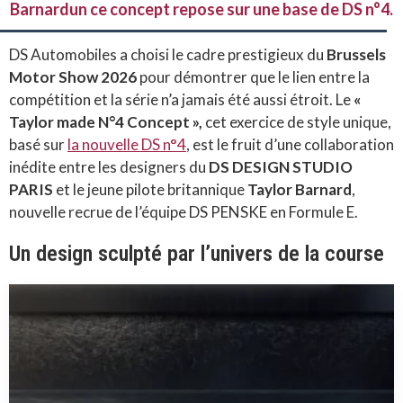
Barnardun ce concept repose sur une base de DS n°4.
DS Automobiles a choisi le cadre prestigieux du
Brussels
Motor Show 2026
pour démontrer que le lien entre la
compétition et la série n’a jamais été aussi étroit. Le
«
Taylor made N°4 Concept »,
cet exercice de style unique,
basé sur
la nouvelle DS n°4
, est le fruit d’une collaboration
inédite entre les designers du
DS DESIGN STUDIO
PARIS
et le jeune pilote britannique
Taylor Barnard
,
nouvelle recrue de l’équipe DS PENSKE en Formule E.
Un design sculpté par l’univers de la course