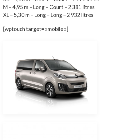
M – 4,95 m – Long – Court – 2 381 litres
XL – 5,30 m – Long – Long – 2 932 litres
[wptouch target= »mobile »]