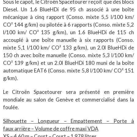
Sous le capot, le Citroën Spacetourer reçoit que des blocs
Diesel. Un 1.6 BlueHDi de 95 ch associé à une boîte
mécanique à cinq rapport (Conso. mixte 5,5 l/100 km/
CO² 144 g/km) ou pilotée à 6 rapports (Conso. mixte 5,2
l/100 km/ CO² 135 g/km), un 1.6 BlueHDi de 115 ch
accouplé à une boîte manuelle à six rapports (Conso.
mixte 5,1 l/100 km/ CO² 133 g/km), un 2.0l BlueHDi de
150 ch avec boîte manuelle (Conso. mixte 5,3 l/100 km/
CO² 139 g/km) et un 2.0l BlueHDi 180 muni de la boîte
automatique EAT6 (Conso. mixte 5,8 l/100 km/ CO² 151
g/km).
Le Citroën Spacetourer sera présenté en première
mondiale au salon de Genève et commercialisé dans la
foulée.
Silhouette – Longueur – Empattement – Porte à
faux arrière – Volume de coffre maxi VDA
XS – 4,60 m – Court – Court – 1 978 litres