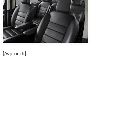
[/wptouch]