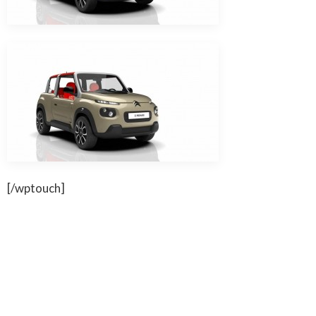
[/wptouch]