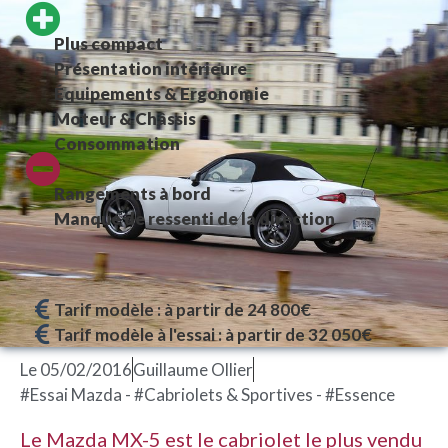
Plus compact
Présentation intérieure
Équipements & Ergonomie
Moteur & Châssis
Consommation
Rangements à bord
Manque de ressenti de la direction
Tarif modèle : à partir de 24 800€
Tarif modèle à l'essai : à partir de 32 050€
Le
05/02/2016
Guillaume Ollier
#Essai Mazda - #Cabriolets & Sportives - #Essence
Le Mazda MX-5 est le cabriolet le plus vendu