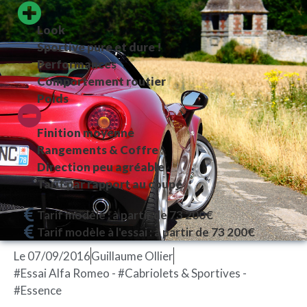
Look
Sportive pure et dure !
Performances
Comportement routier
Poids
Finition moyenne
Rangements & Coffre
Direction peu agréable
Tarif par rapport au coupé
Tarif modèle : à partir de 73 200€
Tarif modèle à l'essai : à partir de 73 200€
Le
07/09/2016
Guillaume Ollier
#Essai Alfa Romeo - #Cabriolets & Sportives -
#Essence