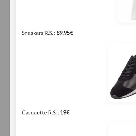
Sneakers R.S. :
89,95€
Casquette R.S. :
19€