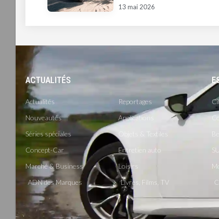
13 mai 2026
ACTUALITÉS
-
E
Actualités
Reportages
Ci
Nouveautés
Applications
Co
Séries spéciales
Objets & Textiles
Be
Concept-Car
Entretien auto
SU
Marché & Business
Loisirs
M
ADN des Marques
Livres, Films, TV
C