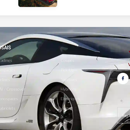
SSAIS
-
tadines
Coupés
mpactes
Pick-Up
rlines
Sportives
V / Crossover
Hybrides
onospaces
Electriques
abriolets
Rétro