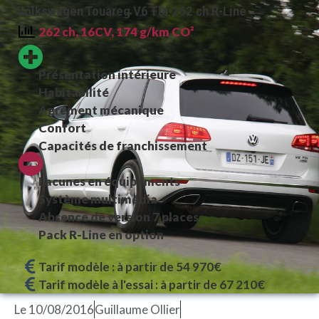
Volkswagen Touareg V6 TDi 262 ch R-Line
262 ch, 16CV, 174 g/km CO²
Présentation intérieure
Habitabilité
Agrément mécanique
Confort
Capacités de franchissement
Lacunes en équipements
Système multimédia
Absence de version 7 places
Pack R-Line en option
Tarif modèle : à partir de 54 970€
Tarif modèle à l'essai : à partir de 67 210€
Le
10/08/2016
Guillaume Ollier