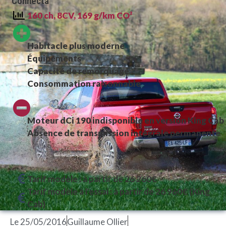
Connecta
160 ch, 8CV, 169 g/km CO²
Habitacle plus moderne
Équipements
Capacité de remorquage
Consommation raisonnable
Moteur dCi 190 indisponible en version King Cab
Absence de transmission intégrale permanente
Tarif modèle : à partir de 26 260€
Tarif modèle à l'essai : à partir de 26 960€ (King
Cab)
Le
25/05/2016
Guillaume Ollier