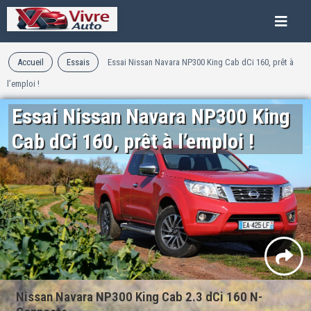
Accueil
Essais
Essai Nissan Navara NP300 King Cab dCi 160, prêt à
l’emploi !
Essai Nissan Navara NP300 King
Cab dCi 160, prêt à l’emploi !
Nissan Navara NP300 King Cab 2.3 dCi 160 N-