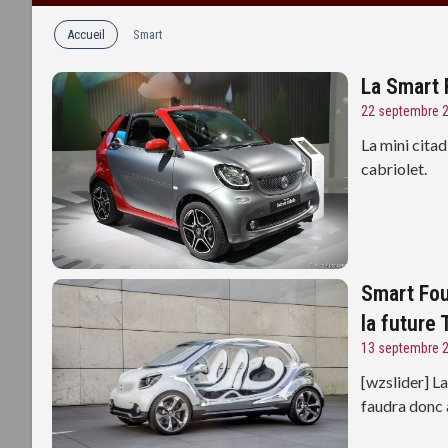
Accueil
Smart
La Smart 
22 septembre 
La mini citad
cabriolet.
Smart Fou
la future
13 septembre 
[wzslider] La
faudra donc 