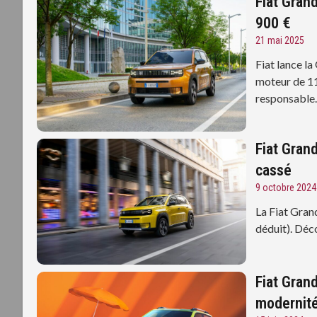
Fiat Grand
900 €
21 mai 2025
Fiat lance l
moteur de 11
responsable
Fiat Gran
cassé
9 octobre 2024
La Fiat Gran
déduit). Déco
Fiat Gran
modernit