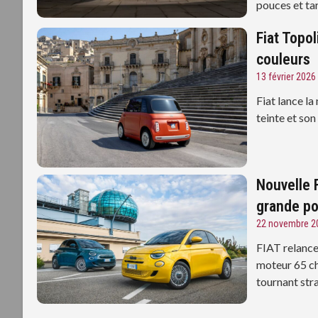
pouces et tar
Fiat Topol
couleurs
13 février 2026
Fiat lance l
teinte et son
Nouvelle F
grande po
22 novembre 2
FIAT relance
moteur 65 ch
tournant str