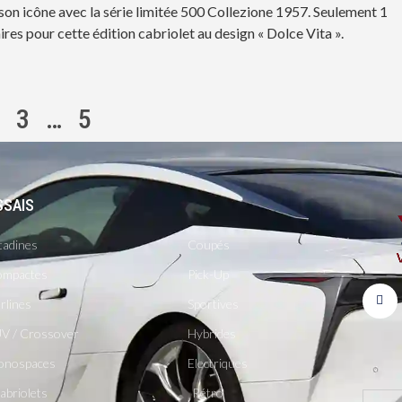
 son icône avec la série limitée 500 Collezione 1957. Seulement 1
res pour cette édition cabriolet au design « Dolce Vita ».
3
…
5
SSAIS
-
tadines
Coupés
mpactes
Pick-Up
rlines
Sportives
V / Crossover
Hybrides
onospaces
Electriques
abriolets
Rétro