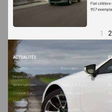
Fiat célèbre
957 exemplai
1
2
ACTUALITÉS
-
E
Actualités
Reportages
Ci
Nouveautés
Applications
Co
Séries spéciales
Objets & Textiles
Be
Concept-Car
Entretien auto
SU
Marché & Business
Loisirs
M
ADN des Marques
Livres, Films, TV
C