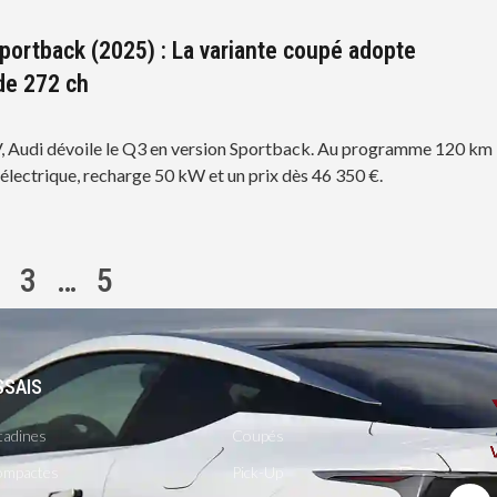
portback (2025) : La variante coupé adopte
 de 272 ch
, Audi dévoile le Q3 en version Sportback. Au programme 120 km
électrique, recharge 50 kW et un prix dès 46 350 €.
3
…
5
SSAIS
-
tadines
Coupés
mpactes
Pick-Up