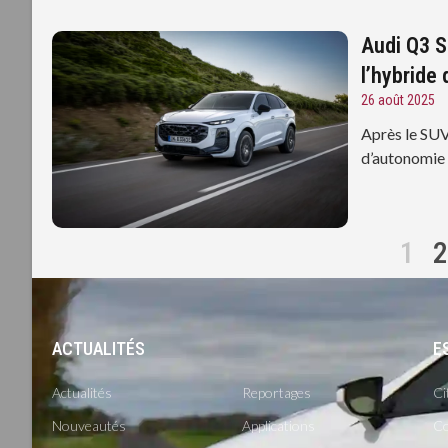
Audi Q3 S
l’hybride
26 août 2025
Après le SUV
d’autonomie 
1
2
ACTUALITÉS
-
E
Actualités
Reportages
Ci
Nouveautés
Applications
Co