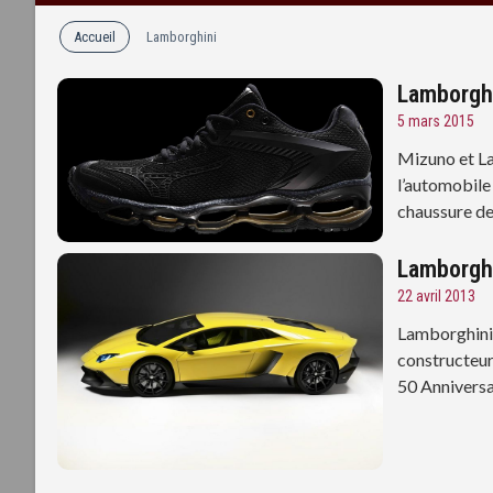
Accueil
Lamborghini
Lamborghi
5 mars 2015
Mizuno et La
l’automobile
chaussure de 
Lamborghi
22 avril 2013
Lamborghini f
constructeur
50 Anniversa