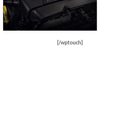
[/wptouch]