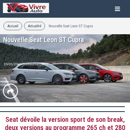
Accueil
Actualité
Nouvelle Seat Leon ST Cupra
Nouvelle Seat Leon ST Cupra
10/01/2015
Guillaume Ollier
Seat dévoile la version sport de son break,
deux versions au programme 265 ch et 280