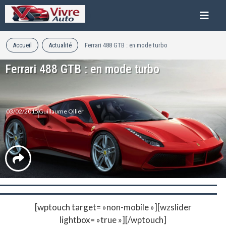
Accueil
Actualité
Ferrari 488 GTB : en mode turbo
Ferrari 488 GTB : en mode turbo
03/02/2015
Guillaume Ollier
[wptouch target= »non-mobile »][wzslider
lightbox= »true »][/wptouch]