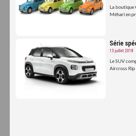
La boutique C
Méhari en pro
Série spé
13 juillet 2018
Le SUV compa
Aircross Rip 