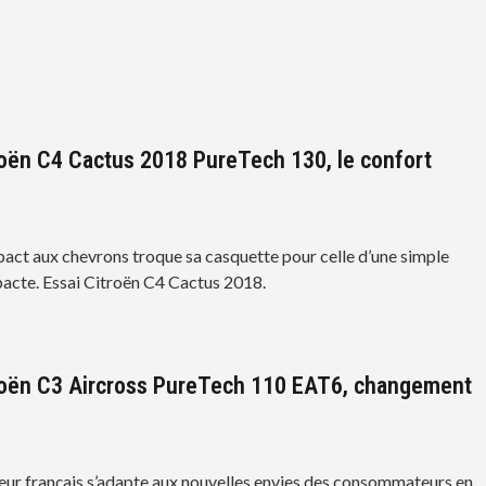
roën C4 Cactus 2018 PureTech 130, le confort
ct aux chevrons troque sa casquette pour celle d’une simple
acte. Essai Citroën C4 Cactus 2018.
roën C3 Aircross PureTech 110 EAT6, changement
eur français s’adapte aux nouvelles envies des consommateurs en