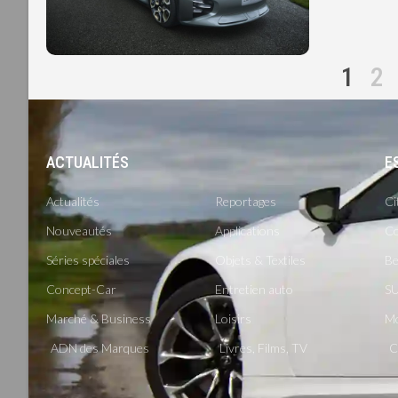
1
2
ACTUALITÉS
-
E
Actualités
Reportages
Ci
Nouveautés
Applications
Co
Séries spéciales
Objets & Textiles
Be
Concept-Car
Entretien auto
SU
Marché & Business
Loisirs
M
ADN des Marques
Livres, Films, TV
C