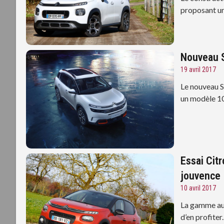
proposant un
Nouveau S
19 avril 2017
Le nouveau S
un modèle 10
Essai Cit
jouvence
10 avril 2017
La gamme aux 
d’en profiter