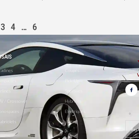
3
4
…
6
SSAIS
-
tadines
Coupés
mpactes
Pick-Up
rlines
Sportives
V / Crossover
Hybrides
onospaces
Electriques
abriolets
Rétro