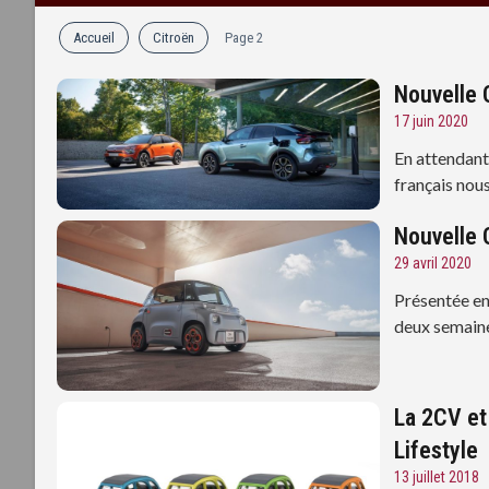
Accueil
Citroën
Page 2
Nouvelle 
17 juin 2020
En attendant 
français nou
Nouvelle 
29 avril 2020
Présentée en
deux semaine
La 2CV et
Lifestyle
13 juillet 2018