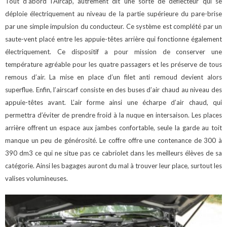
Tout d’abord l’Aircap, autrement dit une sorte de déflecteur qui se
déploie électriquement au niveau de la partie supérieure du pare-brise
par une simple impulsion du conducteur. Ce système est complété par un
saute-vent placé entre les appuie-têtes arrière qui fonctionne également
électriquement. Ce dispositif a pour mission de conserver une
température agréable pour les quatre passagers et les préserve de tous
remous d’air. La mise en place d’un filet anti remoud devient alors
superflue.
Enfin, l’airscarf consiste en des buses d’air chaud au niveau des
appuie-têtes avant. L’air forme ainsi une écharpe d’air chaud, qui
permettra d’éviter de prendre froid à la nuque en intersaison.
Les places
arrière offrent un espace aux jambes confortable, seule la garde au toit
manque un peu de générosité.
Le coffre offre une contenance de 300 à
390 dm3 ce qui ne situe pas ce cabriolet dans les meilleurs élèves de sa
catégorie. Ainsi les bagages auront du mal à trouver leur place, surtout les
valises volumineuses.