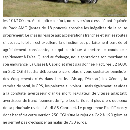
les 10 l/100 km.
Au chapitre confort, notre version d’essai étant équipée
du Pack AMG (jantes de 18 pouces) absorbe les inégalités de la route
proprement. Le châssis résiste aux accélérations franches et sur les routes
sinueuses, le bilan est excellent, la direction est parfaitement centrée et
agréablement consistante, ce qui contribue à mettre le conducteur
rapidement à l’aise. Quand au freinage, nous apprécions son mordant et
son endurance.
La Classe E Cabriolet n’est pas donnée. Facturée 52 600€
en 250 CGI il faudra débourser encore plus si vous souhaitez bénéficier
des équipements cités dans l’article. L’Aircap, l’Airscarf, les Xénons, la
caméra de recul, le GPS, les palettes au volant… mais également les aides
à la conduite, avertisseur d’angle mort, régulateur de vitesse adaptatif,
avertisseur de franchissement de ligne.
Les tarifs sont plus chers que ceux
de sa principale rivale : l’Audi A5 Cabriolet.
Le programme BlueEfficiency
dont bénéficie cette version 250 CGI situe le rejet de Co2 à 190 g/km et
ne permet pas d’échapper au malus de 750 euros.