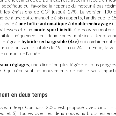
 spécifique qui favorise la réponse du moteur à bas régi
it les émissions de CO² jusqu’à 27%. La version 130 c
plée à une boîte manuelle à six rapports, tandis que le 1
associé à
une boîte automatique à double embrayage
(
 vitesses et d’un
mode sport inédit
. Ce nouveau moteur 
onible uniquement en deux roues motrices. Jeep ann
n intégrale
hybride rechargeable (4xe)
qui combineront c
r une puissance totale de 190 ch ou 240 ch. Enfin, la ve
e courant de l’année.
aux réglages
, une direction plus légère et plus progre
SD qui réduisent les mouvements de caisse sans impacte
ent en deux temps
ouveau Jeep Compass 2020 est proposé avec cinq finit
ted et S), toutes avec les deux nouveaux blocs essence