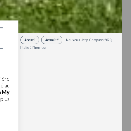
à
Accueil
Actualité
Nouveau Jeep Compass 2020,
l’Italie à l’honneur
rière
ué au
n My
 plus