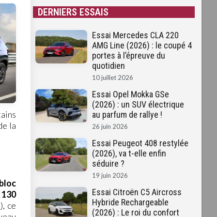
DERNIERS ESSAIS
Essai Mercedes CLA 220
AMG Line (2026) : le coupé 4
portes à l’épreuve du
quotidien
10 juillet 2026
Essai Opel Mokka GSe
(2026) : un SUV électrique
ains
au parfum de rallye !
de la
26 juin 2026
Essai Peugeot 408 restylée
(2026), va t-elle enfin
séduire ?
19 juin 2026
bloc
Essai Citroën C5 Aircross
e
130
Hybride Rechargeable
i
), ce
(2026) : Le roi du confort
uveau