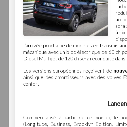
turbo
rédu
accou
sera 
à six
disp
l’arrivée prochaine de modèles en transmissio
mécanique avec un bloc électrique de 60 ch pou
Diesel Multijet de 120 ch sera reconduite dans l
Les versions européennes reçoivent de
nouve
ainsi que des amortisseurs avec des valves F
confort.
Lancem
Commercialisé à partir de ce mois-ci, le n
(Longitude, Business, Brooklyn Edition, Limi