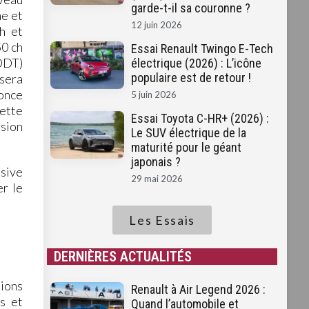
garde-t-il sa couronne ?
me et
12 juin 2026
h et
50 ch
Essai Renault Twingo E-Tech
DDT)
électrique (2026) : L’icône
populaire est de retour !
sera
once
5 juin 2026
ette
Essai Toyota C-HR+ (2026) :
rsion
Le SUV électrique de la
maturité pour le géant
japonais ?
ssive
29 mai 2026
r le
Les Essais
DERNIÈRES ACTUALITÉS
ions
Renault à Air Legend 2026 :
s et
Quand l’automobile et