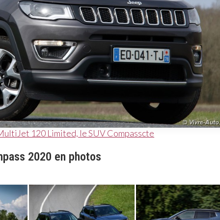
MultiJet 120 Limited, le SUV Compasscte
pass 2020 en photos