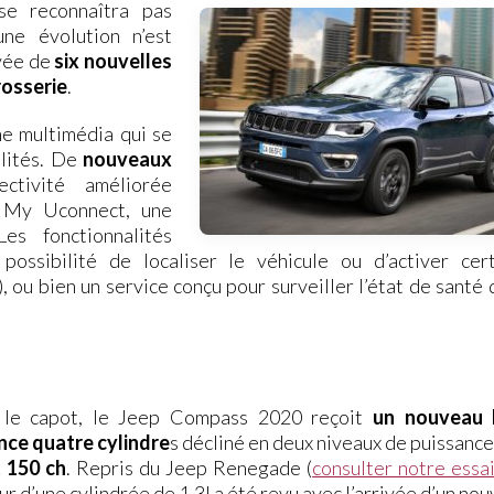
se reconnaîtra pas
ne évolution n’est
ivée de
six nouvelles
rosserie
.
e multimédia qui se
alités. De
nouveaux
tivité améliorée
le My Uconnect, une
es fonctionnalités
ossibilité de localiser le véhicule ou d’activer cert
 ou bien un service conçu pour surveiller l’état de santé 
 le capot, le Jeep Compass 2020 reçoit
un nouveau 
nce quatre cylindre
s décliné en deux niveaux de puissanc
t 150 ch
. Repris du Jeep Renegade (
consulter notre essa
r d’une cylindrée de 1,3l a été revu avec l’arrivée d’un no