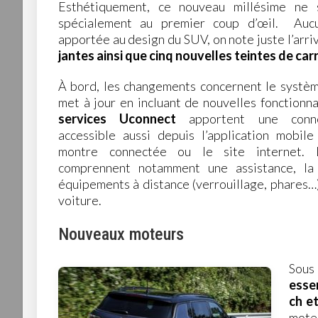
Esthétiquement, ce nouveau millésime ne 
spécialement au premier coup d’œil. Aucu
apportée au design du SUV, on note juste l’arr
jantes ainsi que cinq nouvelles teintes de car
À bord, les changements concernent le systèm
met à jour en incluant de nouvelles fonctionn
services Uconnect
apportent une connec
accessible aussi depuis l’application mobi
montre connectée ou le site internet. L
comprennent notamment une assistance, la p
équipements à distance (verrouillage, phares…),
voiture.
Nouveaux moteurs
Sous
esse
ch e
moteu