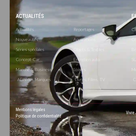
ACTUALITÉS
-
E
Actualités
Reportages
Ci
Nouveautés
Applications
Co
Séries spéciales
Objets & Textiles
Be
Concept-Car
Entretien auto
SU
Marché & Business
Loisirs
M
ADN des Marques
Livres, Films, TV
C
Mentions légales
Vivre
Politique de confidentialité