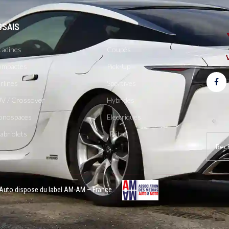
SSAIS
-
tadines
Coupés
mpactes
Pick-Up
rlines
Sportives
V / Crossover
Hybrides
onospaces
Electriques
abriolets
Rétro
 Auto dispose du label AM-AM – France