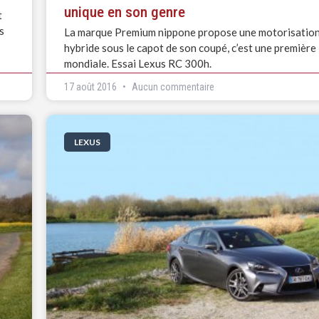
unique en son genre
t
s
La marque Premium nippone propose une motorisatio
hybride sous le capot de son coupé, c’est une première
mondiale. Essai Lexus RC 300h.
17 août 2016
Aucun commentaire
LEXUS