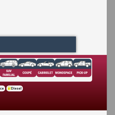
nce
Diesel