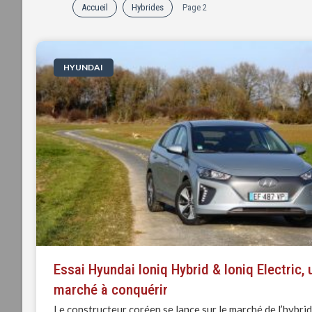
Accueil
Hybrides
Page 2
HYUNDAI
Essai Hyundai Ioniq Hybrid & Ioniq Electric, 
marché à conquérir
Le constructeur coréen se lance sur le marché de l’hybri