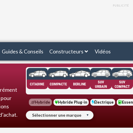
PUBLICITÉ
Guides & Conseils
Constructeurs
Vidéos
grément
s pour
Hybride
Hybride Plug-in
Électrique
Esse
ions
d’achat.