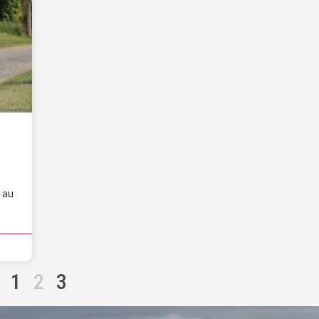
 au
1
2
3